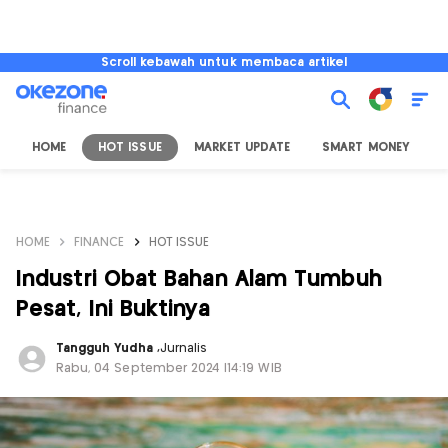
Scroll kebawah untuk membaca artikel
HOME
HOT ISSUE
MARKET UPDATE
SMART MONEY
I
HOME
FINANCE
HOT ISSUE
Industri Obat Bahan Alam Tumbuh
Pesat, Ini Buktinya
Tangguh Yudha
,
Jurnalis
Rabu, 04 September 2024 |14:19 WIB