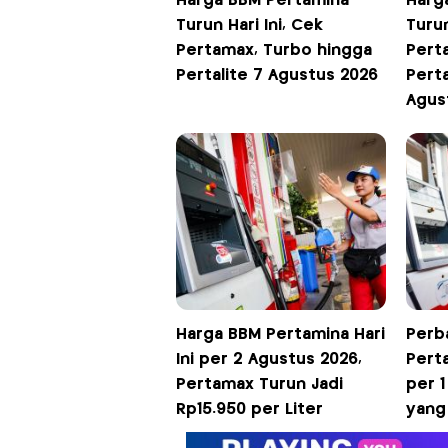
Harga BBM Pertamina
Harg
Turun Hari Ini, Cek
Turun
Pertamax, Turbo hingga
Pert
Pertalite 7 Agustus 2026
Perta
Agus
Harga BBM Pertamina Hari
Perb
Ini per 2 Agustus 2026,
Perta
Pertamax Turun Jadi
per 
Rp15.950 per Liter
yang