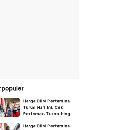
rpopuler
Harga BBM Pertamina
Turun Hari Ini, Cek
Pertamax, Turbo hingga
Pertalite 7 Agustus
Harga BBM Pertamina
2026