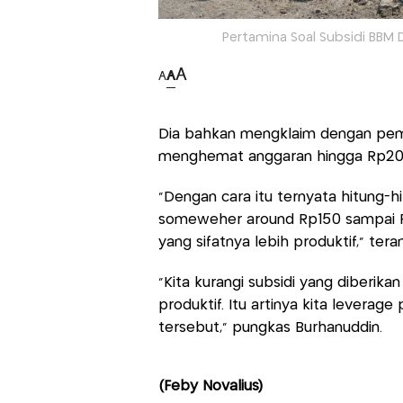
Pertamina Soal Subsidi BBM 
A
A
A
Dia bahkan mengklaim dengan pemb
menghemat anggaran hingga Rp200 
"Dengan cara itu ternyata hitung-h
someweher around Rp150 sampai Rp2
yang sifatnya lebih produktif," tera
"Kita kurangi subsidi yang diberikan
produktif. Itu artinya kita leverag
tersebut," pungkas Burhanuddin.
(Feby Novalius)