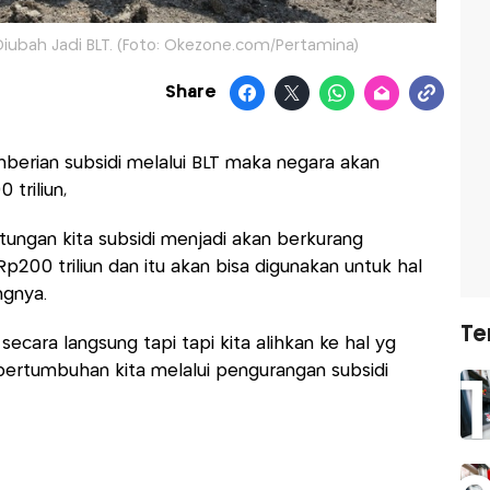
Diubah Jadi BLT. (Foto: Okezone.com/Pertamina)
Share
erian subsidi melalui BLT maka negara akan
triliun,
itungan kita subsidi menjadi akan berkurang
00 triliun dan itu akan bisa digunakan untuk hal
ngnya.
Te
 secara langsung tapi tapi kita alihkan ke hal yg
e pertumbuhan kita melalui pengurangan subsidi