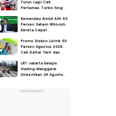
Turun Lagi! Cek
Pertamax, Turbo hingga
Pertalite Hari Ini 6
Kemenkeu Ambil Alih 60
Agustus 2026
Persen Saham Whoosh,
Kereta Cepat
Diperpanjang hingga
Promo Diskon Listrik 50
Surabaya
Persen Agustus 2026,
Cek Daftar Tarif dan
Syaratnya
LRT Jakarta Kelapa
Gading-Manggarai
Diresmikan 26 Agustus
2026
Advertisement