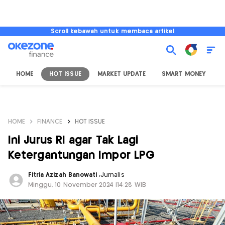
Scroll kebawah untuk membaca artikel
HOME
HOT ISSUE
MARKET UPDATE
SMART MONEY
I
HOME
FINANCE
HOT ISSUE
Ini Jurus RI agar Tak Lagi
Ketergantungan Impor LPG
Fitria Azizah Banowati
,
Jurnalis
Minggu, 10 November 2024 |14:28 WIB