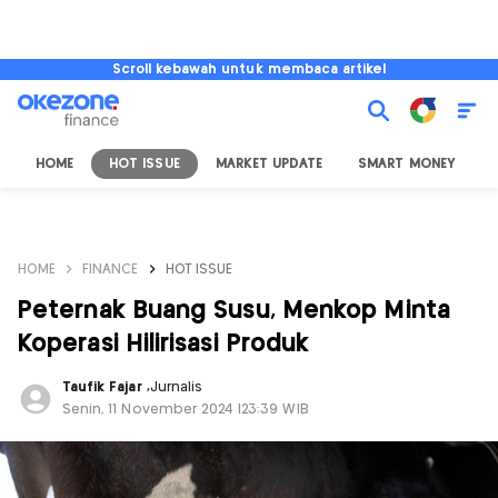
Scroll kebawah untuk membaca artikel
HOME
HOT ISSUE
MARKET UPDATE
SMART MONEY
I
HOME
FINANCE
HOT ISSUE
Peternak Buang Susu, Menkop Minta
Koperasi Hilirisasi Produk
Taufik Fajar
,
Jurnalis
Senin, 11 November 2024 |23:39 WIB