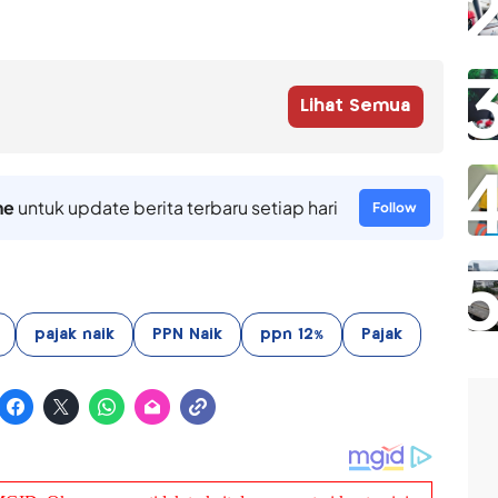
Lihat Semua
ne
untuk update berita terbaru setiap hari
Follow
pajak naik
PPN Naik
ppn 12%
Pajak