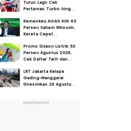
Turun Lagi! Cek
Pertamax, Turbo hingga
Pertalite Hari Ini 6
Kemenkeu Ambil Alih 60
Agustus 2026
Persen Saham Whoosh,
Kereta Cepat
Diperpanjang hingga
Promo Diskon Listrik 50
Surabaya
Persen Agustus 2026,
Cek Daftar Tarif dan
Syaratnya
LRT Jakarta Kelapa
Gading-Manggarai
Diresmikan 26 Agustus
2026
Advertisement