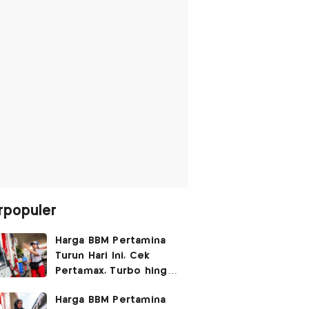
rpopuler
Harga BBM Pertamina
Turun Hari Ini, Cek
Pertamax, Turbo hingga
Pertalite 7 Agustus
Harga BBM Pertamina
2026