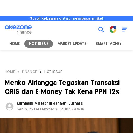
Scroll kebawah untuk membaca artikel
HOME
HOT ISSUE
MARKET UPDATE
SMART MONEY
I
HOME
FINANCE
HOT ISSUE
Menko Airlangga Tegaskan Transaksi
QRIS dan E-Money Tak Kena PPN 12%
Kurniasih Miftakhul Jannah
,
Jurnalis
Senin, 23 Desember 2024 |08:29 WIB