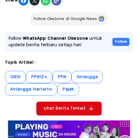
Share
Follow Okezone di Google News
Follow
WhatsApp Channel Okezone
untuk
Follow
update berita terbaru setiap hari
Topik Artikel :
QRIS
PPN12%
PPN
Airlangga
Airlangga Hartarto
Pajak
Lihat Berita Terkait