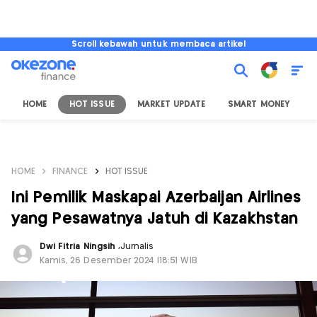
Scroll kebawah untuk membaca artikel
HOME
HOT ISSUE
MARKET UPDATE
SMART MONEY
I
HOME
FINANCE
HOT ISSUE
Ini Pemilik Maskapai Azerbaijan Airlines
yang Pesawatnya Jatuh di Kazakhstan
Dwi Fitria Ningsih
,
Jurnalis
Kamis, 26 Desember 2024 |18:51 WIB