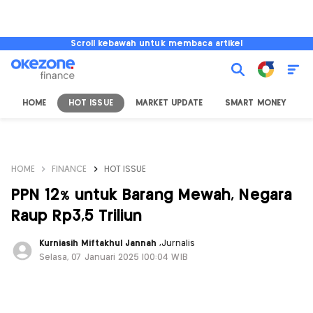
Scroll kebawah untuk membaca artikel
HOME
HOT ISSUE
MARKET UPDATE
SMART MONEY
I
HOME
FINANCE
HOT ISSUE
PPN 12% untuk Barang Mewah, Negara
Raup Rp3,5 Triliun
Kurniasih Miftakhul Jannah
,
Jurnalis
Selasa, 07 Januari 2025 |00:04 WIB