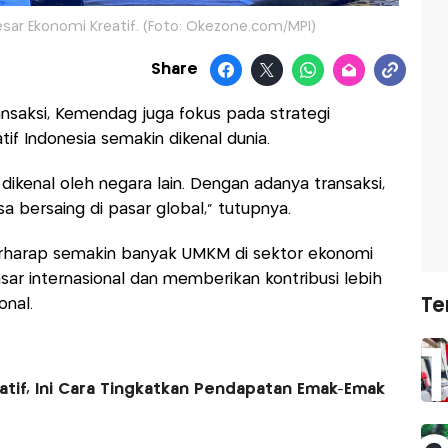
ar Ekonomi Kreatif. (Foto: Okezone.com/MPI)
Share
ansaksi, Kemendag juga fokus pada strategi
if Indonesia semakin dikenal dunia.
dikenal oleh negara lain. Dengan adanya transaksi,
isa bersaing di pasar global,” tutupnya.
berharap semakin banyak UMKM di sektor ekonomi
r internasional dan memberikan kontribusi lebih
onal.
Te
atif, Ini Cara Tingkatkan Pendapatan Emak-Emak