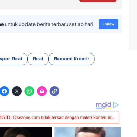
ne
untuk update berita terbaru setiap hari
Follow
spor Ekraf
Ekraf
Ekonomi Kreatir