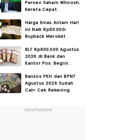
Persen Saham Whoosh,
Kereta Cepat
Diperpanjang hingga
Harga Emas Antam Hari
Surabaya
Ini Naik Rp50.000!
Buyback Meroket
Rp90.000
BLT Rp600.000 Agustus
2026 di Bank dan
Kantor Pos, Begini
Caranya
Bansos PKH dan BPNT
Agustus 2026 Sudah
Cair! Cek Rekening
Advertisement