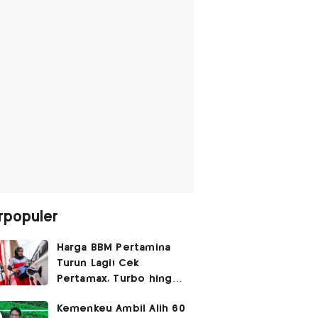
rpopuler
Harga BBM Pertamina
Turun Lagi! Cek
Pertamax, Turbo hingga
Pertalite Hari Ini 6
Kemenkeu Ambil Alih 60
Agustus 2026