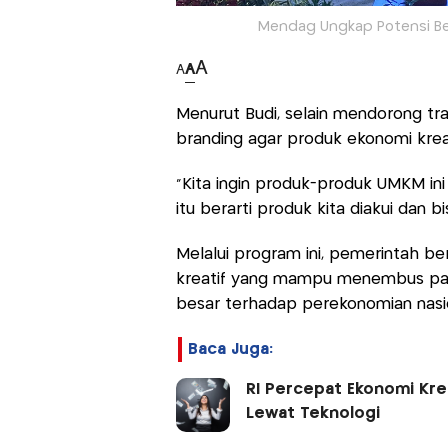
Mendag Ungkap Potensi Bes
A
A
A
Menurut Budi, selain mendorong tr
branding agar produk ekonomi kreat
“Kita ingin produk-produk UMKM ini 
itu berarti produk kita diakui dan b
Melalui program ini, pemerintah 
kreatif yang mampu menembus pasa
besar terhadap perekonomian nasi
Baca Juga:
RI Percepat Ekonomi Kre
Lewat Teknologi