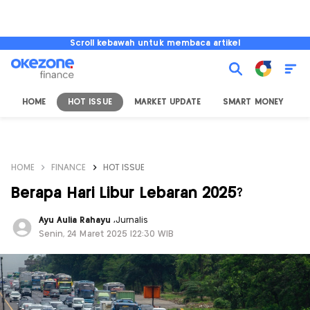
Scroll kebawah untuk membaca artikel
HOME
HOT ISSUE
MARKET UPDATE
SMART MONEY
I
HOME
FINANCE
HOT ISSUE
Berapa Hari Libur Lebaran 2025?
Ayu Aulia Rahayu
,
Jurnalis
Senin, 24 Maret 2025 |22:30 WIB