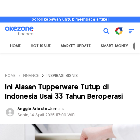
Scroll kebawah untuk membaca artikel
HOME
HOT ISSUE
MARKET UPDATE
SMART MONEY
I
HOME
FINANCE
INSPIRASI BISNIS
Ini Alasan Tupperware Tutup di
Indonesia Usai 33 Tahun Beroperasi
Anggie Ariesta
,
Jurnalis
Senin, 14 April 2025 |17:09 WIB