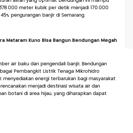
gaturan aliran yang optimal, bendungan ini mampu
i 378.000 meter kubik per detik menjadi 170.000
r 45% pengurangan banjir di Semarang.
Era Mataram Kuno Bisa Bangun Bendungan Megah
ber air baku dan pengendali banjir, Bendungan
bagai Pembangkit Listrik Tenaga Mikrohidro
W, menyediakan energi terbarukan bagi masyarakat
rencanakan menjadi destinasi wisata air dan
n botani di area hijau, yang diharapkan dapat