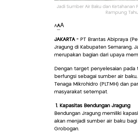
Jadi Sumber Air Baku dan Ketahana
Rampung Tahun 
A
A
A
JAKARTA -
PT Brantas Abipraya (P
Jragung di Kabupaten Semarang, Jaw
merupakan bagian dari upaya memp
Dengan target penyelesaian pada 
berfungsi sebagai sumber air baku, i
Tenaga Mikrohidro (PLTMH) dan par
masyarakat setempat.
1. Kapasitas Bendungan Jragung
Bendungan Jragung memiliki kapas
akan menjadi sumber air baku bag
Grobogan.