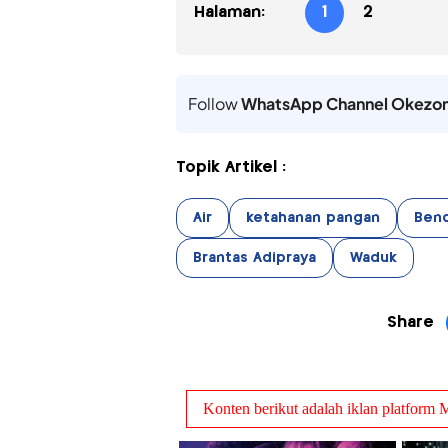
Halaman:
1
2
Follow
WhatsApp Channel Okezo
Topik Artikel :
Air
ketahanan pangan
Ben
Brantas Adipraya
Waduk
Share