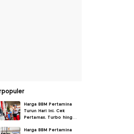
rpopuler
Harga BBM Pertamina
Turun Hari Ini, Cek
Pertamax, Turbo hingga
Pertalite 7 Agustus
Harga BBM Pertamina
2026