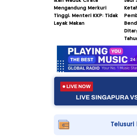
Ikan Waduk Cirata
Jadi
Mengandung Merkuri
Keta
Tinggi, Menteri KKP: Tidak
Pem
Layak Makan
Bend
Dita
Tahun
LIVE NOW
LIVE SINGAPURA VS
Telusuri