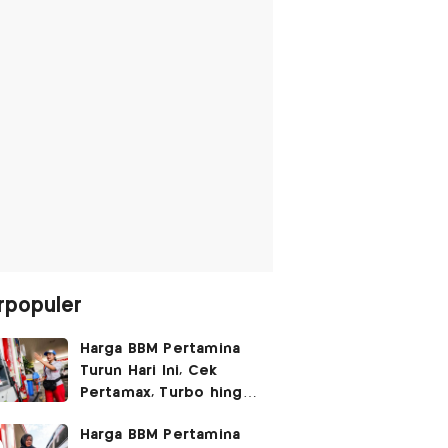
rpopuler
Harga BBM Pertamina
Turun Hari Ini, Cek
Pertamax, Turbo hingga
Pertalite 7 Agustus
Harga BBM Pertamina
2026