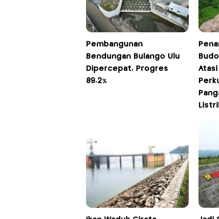
Pembangunan
Pena
Bendungan Bulango Ulu
Budo
Dipercepat, Progres
Atas
89,2%
Perk
Panga
Listri