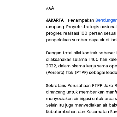
A
A
A
JAKARTA
- Penampakan
Bendunga
rampung. Proyek strategis nasional
progres realisasi 100 persen sesua
pengelolaan sumber daya air di Ind
Dengan total nilai kontrak sebesar R
dilaksanakan selama 1.460 hari ka
2022, dalam skema kerja sama oper
(Persero) Tbk (PTPP) sebagai leade
Sekretaris Perusahaan PTPP Joko 
dirancang untuk memberikan manfaat
menyediakan air irigasi untuk area s
Selain itu juga menyediakan air bak
Kubutambahan dan Kecamatan Saw