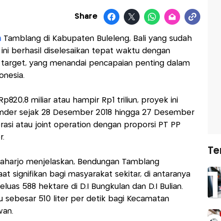
Share
n
Tamblang di Kabupaten Buleleng, Bali yang sudah
 ini berhasil diselesaikan tepat waktu dengan
i target, yang menandai pencapaian penting dalam
onesia.
p820,8 miliar atau hampir Rp1 triliun, proyek ini
lender sejak 28 Desember 2018 hingga 27 Desember
asi atau joint operation dengan proporsi PT PP
r.
Te
Raharjo menjelaskan, Bendungan Tamblang
 signifikan bagi masyarakat sekitar, di antaranya
eluas 588 hektare di D.I Bungkulan dan D.I Bulian.
u sebesar 510 liter per detik bagi Kecamatan
an.