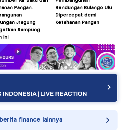
 Sumber Air Baku dan
Pembangunan
hanan Pangan,
Bendungan Bulango Ulu
bangunan
Dipercepat demi
ungan Jragung
Ketahanan Pangan
rgetkan Rampung
 Ini
 INDONESIA | LIVE REACTION
 berita finance lainnya