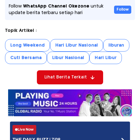
Follow
WhatsApp Channel Okezone
untuk
Follow
update berita terbaru setiap hari
Topik Artikel :
Long Weekend
Hari Libur Nasional
liburan
Cuti Bersama
Libur Nasional
Hari Libur
Lihat Berita Terkait
Live Now
THE DAILY BUZZ | 7/08