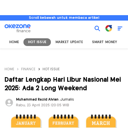
Scroll kebawah untuk membaca artikel
HOME
HOT ISSUE
MARKET UPDATE
SMART MONEY
I
HOME
FINANCE
HOT ISSUE
Daftar Lengkap Hari Libur Nasional Mei
2025: Ada 2 Long Weekend
Muhammad Razid Alvian
,
Jurnalis
Rabu, 23 April 2025 |20:05 WIB