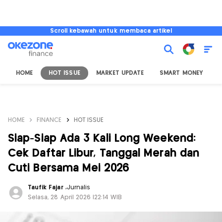
Scroll kebawah untuk membaca artikel
HOME
HOT ISSUE
MARKET UPDATE
SMART MONEY
I
HOME
FINANCE
HOT ISSUE
Siap-Siap Ada 3 Kali Long Weekend:
Cek Daftar Libur, Tanggal Merah dan
Cuti Bersama Mei 2026
Taufik Fajar
,
Jurnalis
Selasa, 28 April 2026 |22:14 WIB