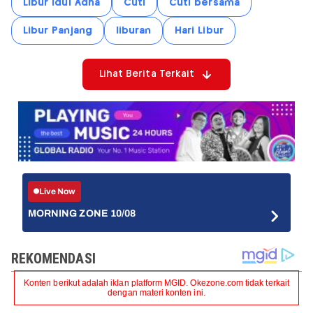
Libur Idul Adha
Cuti
Cuti bersama
Libur Panjang
liburan
Hari Libur
Lihat Berita Terkait
Live Now
MORNING ZONE 10/08