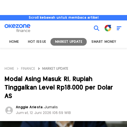
Scroll kebawah untuk membaca artikel
HOME
HOT ISSUE
MARKET UPDATE
SMART MONEY
I
HOME
FINANCE
MARKET UPDATE
Modal Asing Masuk RI, Rupiah
Tinggalkan Level Rp18.000 per Dolar
AS
Anggie Ariesta
,
Jurnalis
Jum'at, 12 Juni 2026 |08:59 WIB