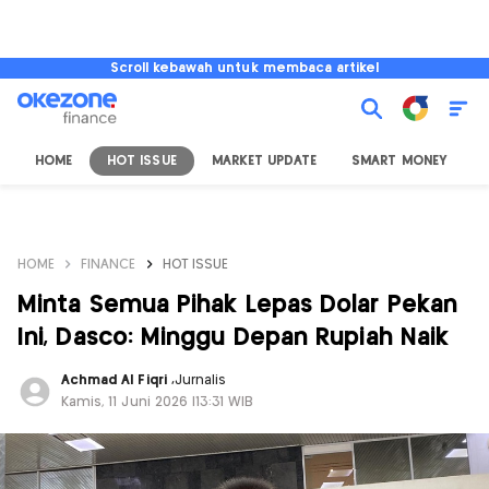
Scroll kebawah untuk membaca artikel
HOME
HOT ISSUE
MARKET UPDATE
SMART MONEY
I
HOME
FINANCE
HOT ISSUE
Minta Semua Pihak Lepas Dolar Pekan
Ini, Dasco: Minggu Depan Rupiah Naik
Achmad Al Fiqri
,
Jurnalis
Kamis, 11 Juni 2026 |13:31 WIB