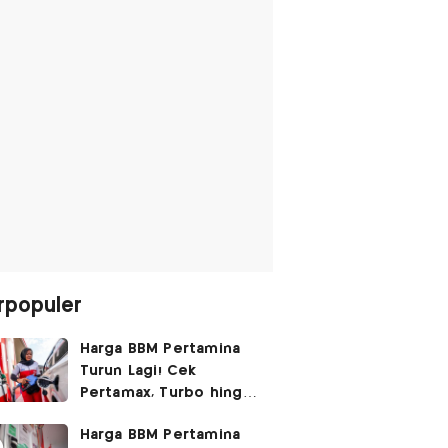
rpopuler
Harga BBM Pertamina
Turun Lagi! Cek
Pertamax, Turbo hingga
Pertalite Hari Ini 6
Harga BBM Pertamina
Agustus 2026