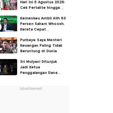
Hari Ini 5 Agustus 2026:
Cek Pertalite hingga
Pertamax, Ada yang
Kemenkeu Ambil Alih 60
Turun
Persen Saham Whoosh,
Kereta Cepat
Diperpanjang hingga
Purbaya: Saya Menteri
Surabaya
Keuangan Paling Tidak
Beruntung di Dunia
Sri Mulyani Ditunjuk
Jadi Ketua
Penggalangan Dana
untuk Negara Miskisn
Advertisement