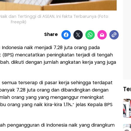
k dan Tertinggi di ASEAN, Ini Fakta Terbarunya (Foto:
Freepik)
Share
 Indonesia naik menjadi 7,28 juta orang pada
ik (BPS) mencatatkan peningkatan terjadi di tengah
ah, diikuti dengan jumlah angkatan kerja yang juga
ak semua terserap di pasar kerja sehingga terdapat
Te
anyak 7,28 juta orang dan dibandingkan dengan
jumlah orang yang yang menganggur meningkat
u orang yang naik kira-kira 1,11%," jelas Kepala BPS
lah pengangguran di Indonesia naik yang dirangkum