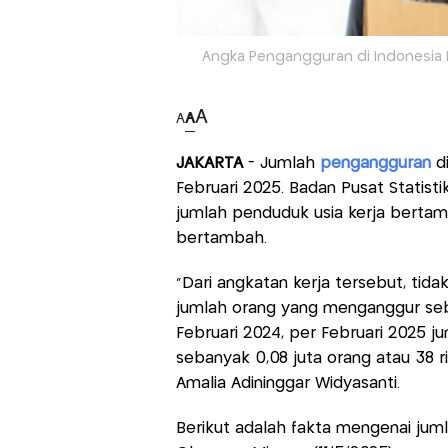
Angka Pengangguran di Indonesia Nai
A
A
A
JAKARTA
- Jumlah
pengangguran
di
Februari 2025. Badan Pusat Statist
jumlah penduduk usia kerja bertamb
bertambah.
"Dari angkatan kerja tersebut, tid
jumlah orang yang menganggur seb
Februari 2024, per Februari 2025 
sebanyak 0,08 juta orang atau 38 rib
Amalia Adininggar Widyasanti.
Berikut adalah fakta mengenai jum