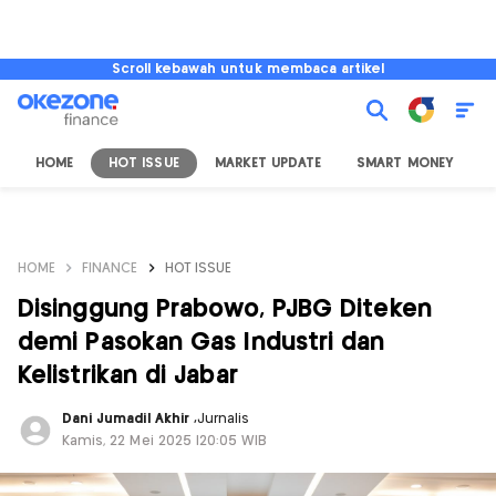
Scroll kebawah untuk membaca artikel
HOME
HOT ISSUE
MARKET UPDATE
SMART MONEY
I
HOME
FINANCE
HOT ISSUE
Disinggung Prabowo, PJBG Diteken
demi Pasokan Gas Industri dan
Kelistrikan di Jabar
Dani Jumadil Akhir
,
Jurnalis
Kamis, 22 Mei 2025 |20:05 WIB