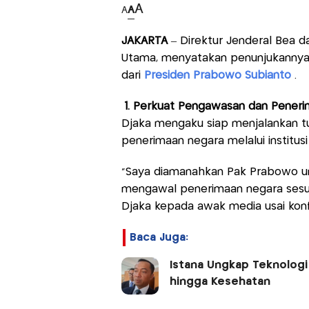
A
A
A
JAKARTA
– Direktur Jenderal Bea da
Utama, menyatakan penunjukannya d
dari
Presiden Prabowo Subianto
.
1. Perkuat Pengawasan dan Pener
Djaka mengaku siap menjalankan 
penerimaan negara melalui institusi
“Saya diamanahkan Pak Prabowo u
mengawal penerimaan negara sesuai 
Djaka kepada awak media usai konf
Baca Juga:
Istana Ungkap Teknologi
hingga Kesehatan