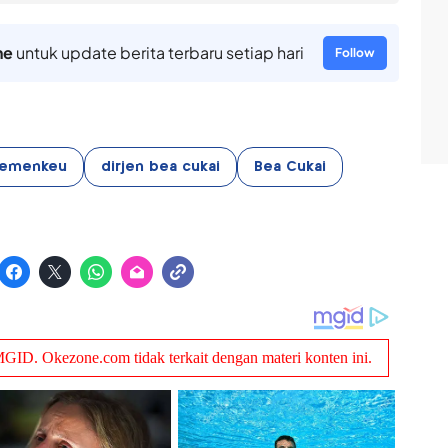
ne
untuk update berita terbaru setiap hari
Follow
emenkeu
dirjen bea cukai
Bea Cukai