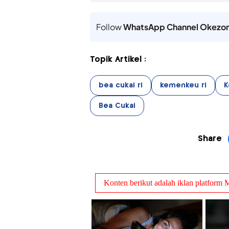
Follow
WhatsApp Channel Okezo
Topik Artikel :
bea cukai ri
kemenkeu ri
K
Bea Cukai
Share