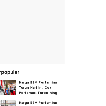
rpopuler
Harga BBM Pertamina
Turun Hari Ini, Cek
Pertamax, Turbo hingga
Pertalite 7 Agustus
Harga BBM Pertamina
2026