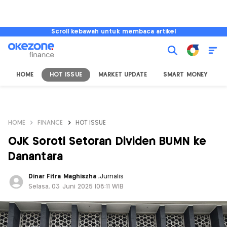
Scroll kebawah untuk membaca artikel
HOME
HOT ISSUE
MARKET UPDATE
SMART MONEY
I
HOME
FINANCE
HOT ISSUE
OJK Soroti Setoran Dividen BUMN ke
Danantara
Dinar Fitra Maghiszha
,
Jurnalis
Selasa, 03 Juni 2025 |08:11 WIB