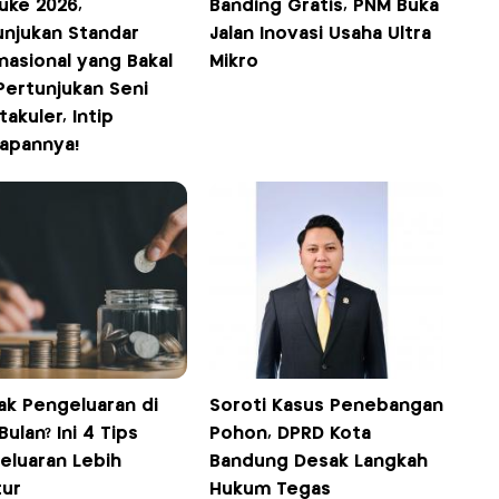
uke 2026,
Banding Gratis, PNM Buka
unjukan Standar
Jalan Inovasi Usaha Ultra
nasional yang Bakal
Mikro
Pertunjukan Seni
akuler, Intip
iapannya!
ak Pengeluaran di
Soroti Kasus Penebangan
Bulan? Ini 4 Tips
Pohon, DPRD Kota
eluaran Lebih
Bandung Desak Langkah
tur
Hukum Tegas