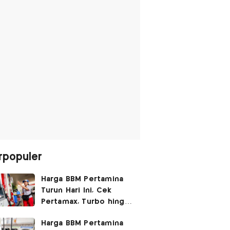
rpopuler
Harga BBM Pertamina
Turun Hari Ini, Cek
Pertamax, Turbo hingga
Pertalite 7 Agustus
Harga BBM Pertamina
2026