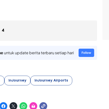
4
ne
untuk update berita terbaru setiap hari
Follow
h
InJourney
InJourney Airports