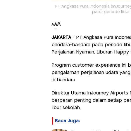
PT Angkasa Pura Indonesia (InJourn
pada periode libur s
A
A
A
JAKARTA
- PT Angkasa Pura Indones
bandara-bandara pada periode libur
Perjalanan Nyaman, Liburan Happy 
Program customer experience ini b
pengalaman perjalanan udara yang
di bandara
Direktur Utama InJourney Airport
berperan penting dalam setiap pe
libur sekolah.
Baca Juga: