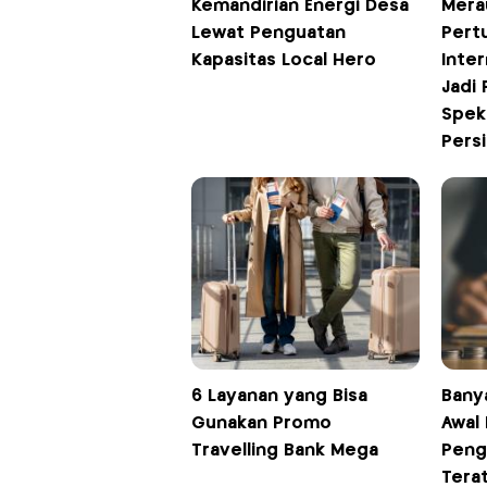
Kemandirian Energi Desa
Mera
Lewat Penguatan
Pert
Kapasitas Local Hero
Inter
Jadi 
Spekt
Pers
6 Layanan yang Bisa
Bany
Gunakan Promo
Awal 
Travelling Bank Mega
Peng
Tera