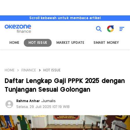
Scroll kebawah untuk membaca artikel
HOME
HOT ISSUE
MARKET UPDATE
SMART MONEY
I
HOME
FINANCE
HOT ISSUE
Daftar Lengkap Gaji PPPK 2025 dengan
Tunjangan Sesuai Golongan
Rahma Anhar
,
Jurnalis
Selasa, 29 Juli 2025 |07:19 WIB