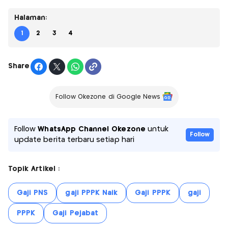
Halaman:
1
2
3
4
Share
Follow Okezone di Google News
Follow
WhatsApp Channel Okezone
untuk
Follow
update berita terbaru setiap hari
Topik Artikel :
Gaji PNS
gaji PPPK Naik
Gaji PPPK
gaji
PPPK
Gaji Pejabat