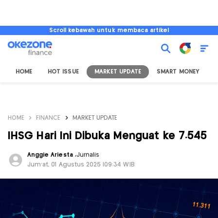
Scroll kebawah untuk membaca artikel
HOME
HOT ISSUE
MARKET UPDATE
SMART MONEY
I
HOME
FINANCE
MARKET UPDATE
IHSG Hari Ini Dibuka Menguat ke 7.545
Anggie Ariesta
,
Jurnalis
Jum'at, 01 Agustus 2025 |09:34 WIB