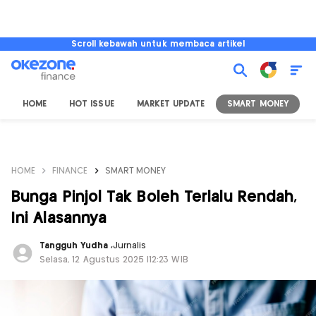
Scroll kebawah untuk membaca artikel
HOME
HOT ISSUE
MARKET UPDATE
SMART MONEY
I
HOME
FINANCE
SMART MONEY
Bunga Pinjol Tak Boleh Terlalu Rendah,
Ini Alasannya
Tangguh Yudha
,
Jurnalis
Selasa, 12 Agustus 2025 |12:23 WIB