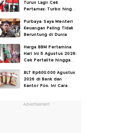
Turun Lagi! Cek
Pertamax, Turbo hingga
Pertalite Hari Ini 4
Purbaya: Saya Menteri
Agustus 2026
Keuangan Paling Tidak
Beruntung di Dunia
Harga BBM Pertamina
Hari Ini 5 Agustus 2026:
Cek Pertalite hingga
Pertamax, Ada yang
BLT Rp600.000 Agustus
Turun
2026 di Bank dan
Kantor Pos, Ini Cara
Cairkannya
Advertisement