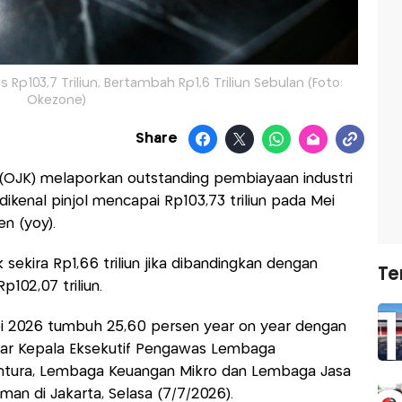
Rp103,7 Triliun, Bertambah Rp1,6 Triliun Sebulan (Foto:
Okezone)
Share
 (OJK) melaporkan outstanding pembiayaan industri
 dikenal pinjol mencapai Rp103,73 triliun pada Mei
n (yoy).
k sekira Rp1,66 triliun jika dibandingkan dengan
Te
102,07 triliun.
i 2026 tumbuh 25,60 persen year on year dengan
 ujar Kepala Eksekutif Pengawas Lembaga
ntura, Lembaga Keuangan Mikro dan Lembaga Jasa
an di Jakarta, Selasa (7/7/2026).