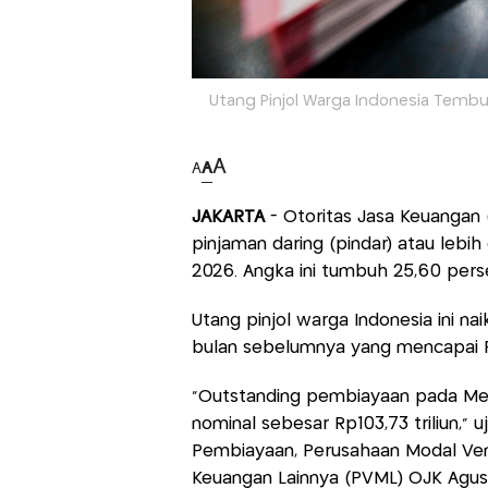
Utang Pinjol Warga Indonesia Tembus 
A
A
A
JAKARTA
- Otoritas Jasa Keuangan
pinjaman daring (pindar) atau lebih
2026. Angka ini tumbuh 25,60 perse
Utang pinjol warga Indonesia ini nai
bulan sebelumnya yang mencapai Rp
"Outstanding pembiayaan pada Me
nominal sebesar Rp103,73 triliun,"
Pembiayaan, Perusahaan Modal Ve
Keuangan Lainnya (PVML) OJK Agusm