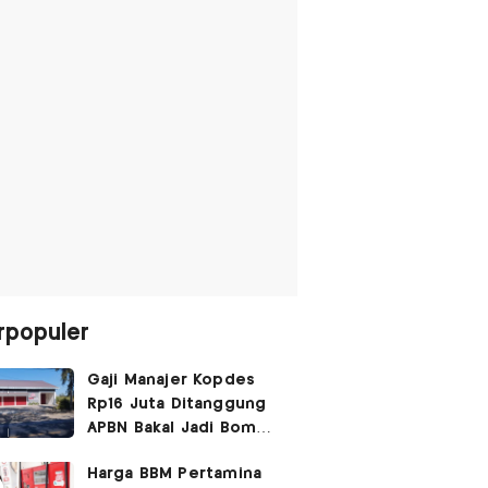
rpopuler
Gaji Manajer Kopdes
Rp16 Juta Ditanggung
APBN Bakal Jadi Bom
Waktu
Harga BBM Pertamina