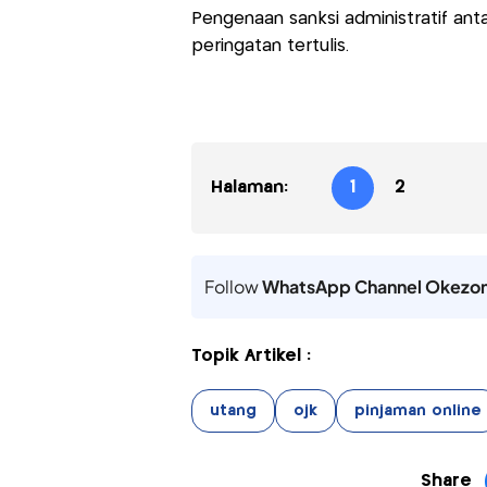
Pengenaan sanksi administratif antar
peringatan tertulis.
Halaman:
1
2
Follow
WhatsApp Channel Okezo
Topik Artikel :
utang
ojk
pinjaman online
Share