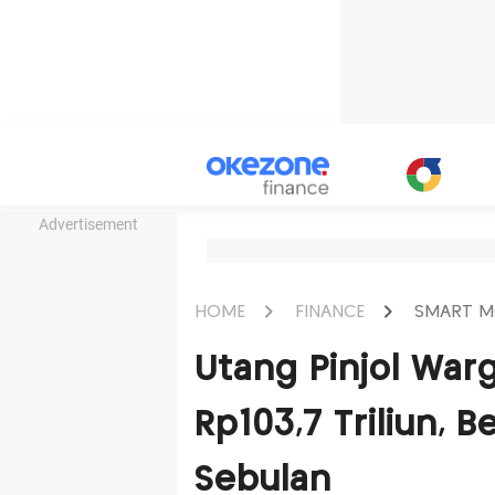
Advertisement
HOME
FINANCE
SMART M
Utang Pinjol War
Rp103,7 Triliun, B
Sebulan