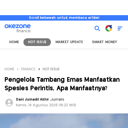
Scroll kebawah untuk membaca artikel
HOME
HOT ISSUE
MARKET UPDATE
SMART MONEY
I
HOME
FINANCE
HOT ISSUE
Pengelola Tambang Emas Manfaatkan
Spesies Perintis, Apa Manfaatnya?
Dani Jumadil Akhir
,
Jurnalis
Kamis, 14 Agustus 2025 |16:23 WIB