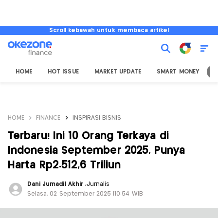
Scroll kebawah untuk membaca artikel
HOME
HOT ISSUE
MARKET UPDATE
SMART MONEY
I
HOME
FINANCE
INSPIRASI BISNIS
Terbaru! Ini 10 Orang Terkaya di
Indonesia September 2025, Punya
Harta Rp2.512,6 Triliun
Dani Jumadil Akhir
,
Jurnalis
Selasa, 02 September 2025 |10:54 WIB