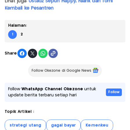
Lihat juga:
Ustadz Sepuh Happy, Faank dan Tomi
Kembali ke Pesantren
Halaman:
1
2
Share
Follow Okezone di Google News
Follow
WhatsApp Channel Okezone
untuk
Follow
update berita terbaru setiap hari
Topik Artikel :
strategi utang
gagal bayar
Kemenkeu