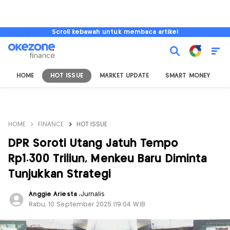
Scroll kebawah untuk membaca artikel
HOME
HOT ISSUE
MARKET UPDATE
SMART MONEY
I
HOME
FINANCE
HOT ISSUE
DPR Soroti Utang Jatuh Tempo
Rp1.300 Triliun, Menkeu Baru Diminta
Tunjukkan Strategi
Anggie Ariesta
,
Jurnalis
Rabu, 10 September 2025 |19:04 WIB