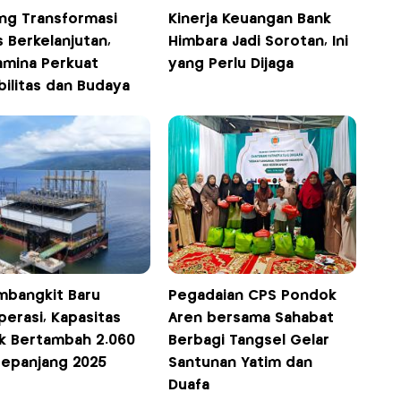
ng Transformasi
Kinerja Keuangan Bank
s Berkelanjutan,
Himbara Jadi Sorotan, Ini
amina Perkuat
yang Perlu Dijaga
bilitas dan Budaya
mbangkit Baru
Pegadaian CPS Pondok
erasi, Kapasitas
Aren bersama Sahabat
ik Bertambah 2.060
Berbagi Tangsel Gelar
epanjang 2025
Santunan Yatim dan
Duafa