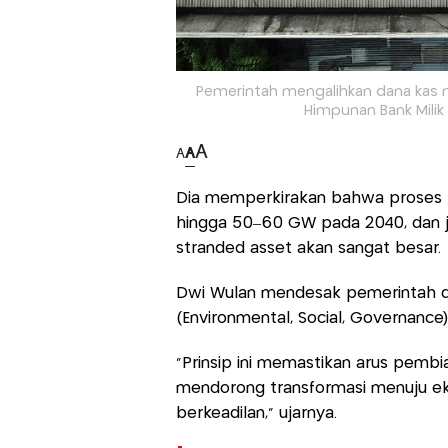
Pemerintah mengalihkan dana kas neg
Himpunan Bank Milik
A
A
A
Dia memperkirakan bahwa proses hi
hingga 50–60 GW pada 2040, dan jik
stranded asset akan sangat besar.
Dwi Wulan mendesak pemerintah d
(Environmental, Social, Governance
"Prinsip ini memastikan arus pembi
mendorong transformasi menuju ekono
berkeadilan," ujarnya.