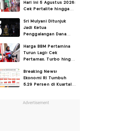
Hari Ini 5 Agustus 2026:
Cek Pertalite hingga
Pertamax, Ada yang
Sri Mulyani Ditunjuk
Turun
Jadi Ketua
Penggalangan Dana
untuk Negara Miskisn
Harga BBM Pertamina
Turun Lagi! Cek
Pertamax, Turbo hingga
Pertalite Hari Ini 6
Breaking News!
Agustus 2026
Ekonomi RI Tumbuh
5,29 Persen di Kuartal
II-2026
Advertisement