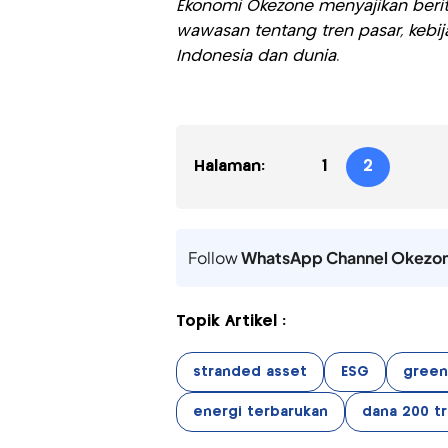
Ekonomi Okezone menyajikan berit
wawasan tentang tren pasar, kebij
Indonesia dan dunia.
Halaman:
1
2
Follow
WhatsApp Channel Okezo
Topik Artikel :
stranded asset
ESG
green
energi terbarukan
dana 200 tri