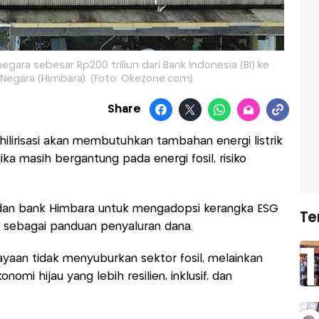
ara sebesar Rp200 triliun dari Bank Indonesia (BI) ke
 Negara (Himbara). (Foto: Okezone.com)
Share
lirisasi akan membutuhkan tambahan energi listrik
a masih bergantung pada energi fosil, risiko
an bank Himbara untuk mengadopsi kerangka ESG
Te
) sebagai panduan penyaluran dana.
ayaan tidak menyuburkan sektor fosil, melainkan
mi hijau yang lebih resilien, inklusif, dan