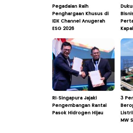
Pegadaian Raih
Duku
Penghargaan Khusus di
Bisni
IDX Channel Anugerah
Pert
ESG 2026
Kapa
RI-Singapura Jajaki
3 Pe
Pengembangan Rantai
Berop
Pasok Hidrogen Hijau
Listr
MW S