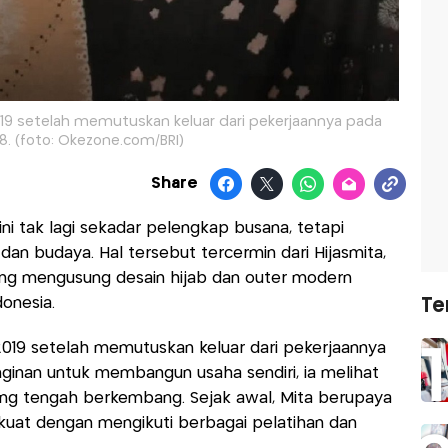
2019 setelah memutuskan keluar dari pekerjaannya pada
18. (foto: Okezone.com/BRI)
Share
ini tak lagi sekadar pelengkap busana, tetapi
dan budaya. Hal tersebut tercermin dari Hijasmita,
ang mengusung desain hijab dan outer modern
onesia.
Te
 2019 setelah memutuskan keluar dari pekerjaannya
inginan untuk membangun usaha sendiri, ia melihat
yang tengah berkembang. Sejak awal, Mita berupaya
at dengan mengikuti berbagai pelatihan dan