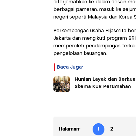
diterjemahkan ke dalam desain mod
berbagai pameran, masuk ke sejum
negeri seperti Malaysia dan Korea S
Perkembangan usaha Hijasmita be
Jakarta dan mengikuti program BRI
memperoleh pendampingan terkait p
pengelolaan keuangan.
Baca Juga:
Hunian Layak dan Berkua
Skema KUR Perumahan
Halaman:
1
2