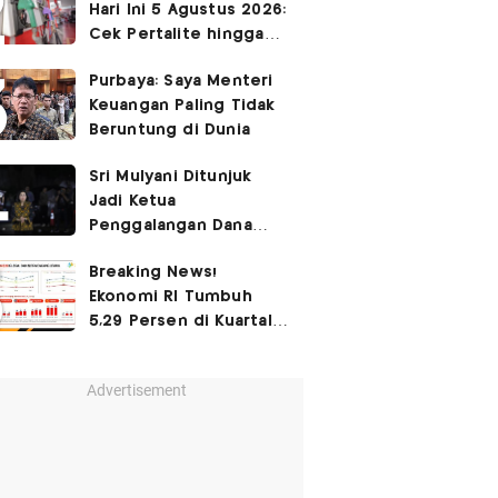
Hari Ini 5 Agustus 2026:
Cek Pertalite hingga
Pertamax, Ada yang
Purbaya: Saya Menteri
Turun
Keuangan Paling Tidak
Beruntung di Dunia
Sri Mulyani Ditunjuk
Jadi Ketua
Penggalangan Dana
untuk Negara Miskisn
Breaking News!
Ekonomi RI Tumbuh
5,29 Persen di Kuartal
II-2026
Advertisement