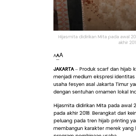
Hijasmita didirikan Mita pada awal 
akhir 20
A
A
A
JAKARTA
– Produk scarf dan hijab k
menjadi medium ekspresi identitas 
usaha fesyen asal Jakarta Timur y
dengan sentuhan ornamen lokal Ind
Hijasmita didirikan Mita pada awal
pada akhir 2018. Berangkat dari ke
peluang pada tren hijab printing 
membangun karakter merek yang ku