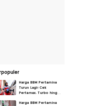
rpopuler
Harga BBM Pertamina
Turun Lagi! Cek
Pertamax, Turbo hingga
Pertalite Hari Ini 6
Harga BBM Pertamina
Agustus 2026