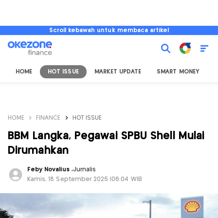
Scroll kebawah untuk membaca artikel
HOME
HOT ISSUE
MARKET UPDATE
SMART MONEY
I
HOME
FINANCE
HOT ISSUE
BBM Langka, Pegawai SPBU Shell Mulai
Dirumahkan
Feby Novalius
,
Jurnalis
Kamis, 18 September 2025 |06:04 WIB