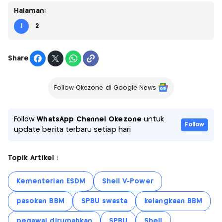
Halaman:
1
2
Share
Follow Okezone di Google News
Follow
WhatsApp Channel Okezone
untuk
Follow
update berita terbaru setiap hari
Topik Artikel :
Kementerian ESDM
Shell V-Power
pasokan BBM
SPBU swasta
kelangkaan BBM
pegawai dirumahkan
SPBU
Shell