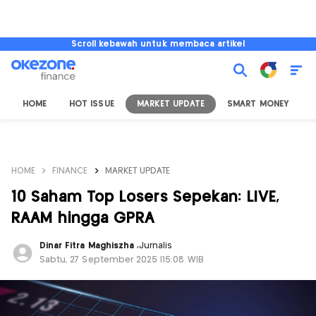
Scroll kebawah untuk membaca artikel
HOME
HOT ISSUE
MARKET UPDATE
SMART MONEY
I
HOME
FINANCE
MARKET UPDATE
10 Saham Top Losers Sepekan: LIVE,
RAAM hingga GPRA
Dinar Fitra Maghiszha
,
Jurnalis
Sabtu, 27 September 2025 |15:08 WIB