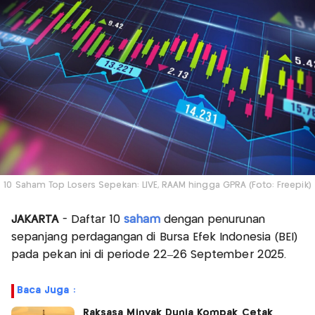
10 Saham Top Losers Sepekan: LIVE, RAAM hingga GPRA (Foto: Freepik)
JAKARTA
- Daftar 10
saham
dengan penurunan
sepanjang perdagangan di Bursa Efek Indonesia (BEI)
pada pekan ini di periode 22–26 September 2025.
Baca Juga :
Raksasa Minyak Dunia Kompak Cetak