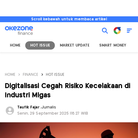
Scroll kebawah untuk membaca artikel
HOME
HOT ISSUE
MARKET UPDATE
SMART MONEY
I
HOME
FINANCE
HOT ISSUE
Digitalisasi Cegah Risiko Kecelakaan di
Industri Migas
Taufik Fajar
,
Jurnalis
Senin, 29 September 2025 |18:27 WIB