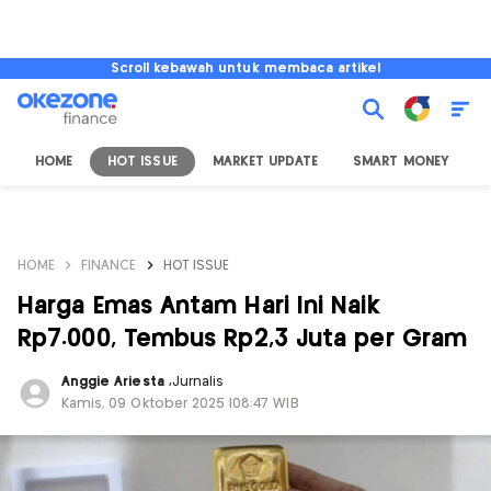
Scroll kebawah untuk membaca artikel
HOME
HOT ISSUE
MARKET UPDATE
SMART MONEY
I
HOME
FINANCE
HOT ISSUE
Harga Emas Antam Hari Ini Naik
Rp7.000, Tembus Rp2,3 Juta per Gram
Anggie Ariesta
,
Jurnalis
Kamis, 09 Oktober 2025 |08:47 WIB