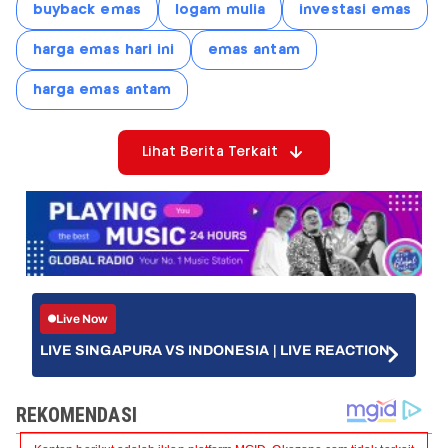
buyback emas
logam mulia
investasi emas
harga emas hari ini
emas antam
harga emas antam
Lihat Berita Terkait
Live Now
LIVE SINGAPURA VS INDONESIA | LIVE REACTION