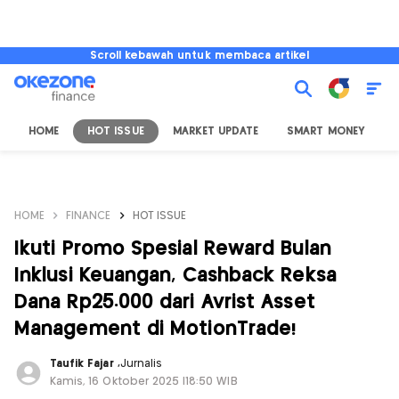
Scroll kebawah untuk membaca artikel
HOME
HOT ISSUE
MARKET UPDATE
SMART MONEY
I
HOME
FINANCE
HOT ISSUE
Ikuti Promo Spesial Reward Bulan
Inklusi Keuangan, Cashback Reksa
Dana Rp25.000 dari Avrist Asset
Management di MotionTrade!
Taufik Fajar
,
Jurnalis
Kamis, 16 Oktober 2025 |18:50 WIB