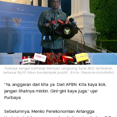
Purbaya sangat berharap Bantuan Langsung Tunai (BLT) tambahan
sebesar Rp30 triliun berdampak positif . (Foto: Okezone.com/Aldhi)
“Ya, anggaran dari kita ya. Dari APBN. Kita kaya kok,
jangan lihatnya miskin. Gini-gini kaya juga,” ujar
Purbaya.
Sebelumnya, Menko Perekonomian Airlangga