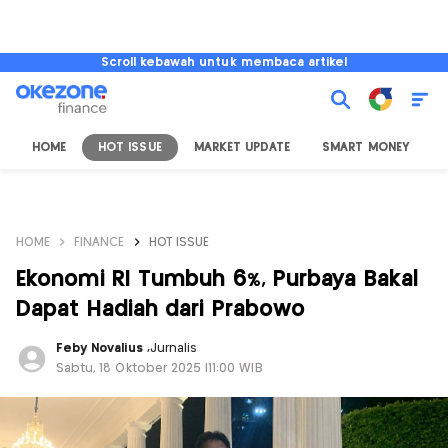
Scroll kebawah untuk membaca artikel
HOME
HOT ISSUE
MARKET UPDATE
SMART MONEY
I
HOME
FINANCE
HOT ISSUE
Ekonomi RI Tumbuh 6%, Purbaya Bakal
Dapat Hadiah dari Prabowo
Feby Novalius
,
Jurnalis
Sabtu, 18 Oktober 2025 |11:00 WIB