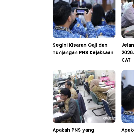
Segini Kisaran Gaji dan
Jela
Tunjangan PNS Kejaksaan
2026
CAT
Apakah PNS yang
Apak