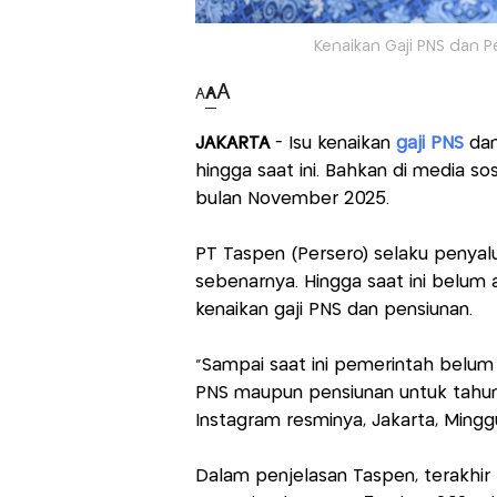
Kenaikan Gaji PNS dan Pe
A
A
A
JAKARTA
- Isu kenaikan
gaji PNS
dan
hingga saat ini. Bahkan di media so
bulan November 2025.
PT Taspen (Persero) selaku penyal
sebenarnya. Hingga saat ini belum 
kenaikan gaji PNS dan pensiunan.
"Sampai saat ini pemerintah belum 
PNS maupun pensiunan untuk tahun 
Instagram resminya, Jakarta, Mingg
Dalam penjelasan Taspen, terakhir 