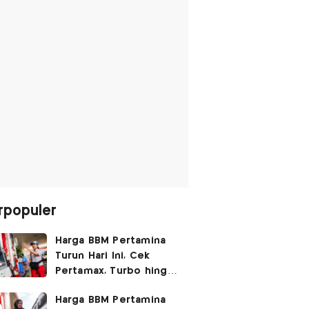
rpopuler
Harga BBM Pertamina
Turun Hari Ini, Cek
Pertamax, Turbo hingga
Pertalite 7 Agustus
Harga BBM Pertamina
2026