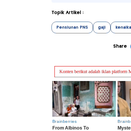
Topik Artikel :
Pensiunan PNS
gaji
kenaika
Share