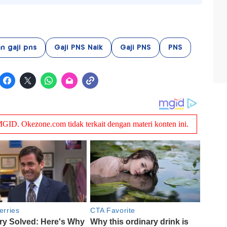
n gaji pns
Gaji PNS Naik
Gaji PNS
PNS