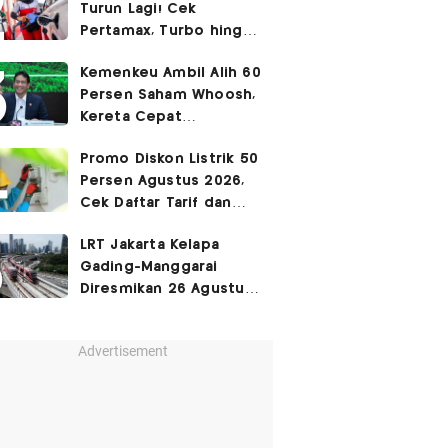
Turun Lagi! Cek
Pertamax, Turbo hingga
Pertalite Hari Ini 6
Kemenkeu Ambil Alih 60
Agustus 2026
Persen Saham Whoosh,
Kereta Cepat
Diperpanjang hingga
Promo Diskon Listrik 50
Surabaya
Persen Agustus 2026,
Cek Daftar Tarif dan
Syaratnya
LRT Jakarta Kelapa
Gading-Manggarai
Diresmikan 26 Agustus
2026
Advertisement