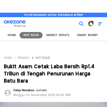
Scroll kebawah untuk membaca artikel
HOME
HOT ISSUE
MARKET UPDATE
SMART MONEY
I
HOME
FINANCE
HOT ISSUE
Bukit Asam Cetak Laba Bersih Rp1,4
Triliun di Tengah Penurunan Harga
Batu Bara
Feby Novalius
,
Jurnalis
Minggu, 02 November 2025 |14:05 WIB