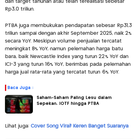
dari target tahunan atau telah terealisasi sebesar
Rp3,0 triliun.
PTBA juga membukukan pendapatan sebesar Rp31,3
triliun sampai dengan akhir September 2025, naik 2%
secara YoY. Meskipun volume penjualan tercatat
meningkat 8% YoY, namun pelemahan harga batu
bara, baik Newcastle Index yang turun 22% YoY dan
ICI-3 yang turun 16% YoY, berimbas pada pelemahan
harga jual rata-rata yang tercatat turun 6% YoY.
Baca Juga :
Saham-Saham Paling Lesu dalam
Sepekan, IOTF hingga PTBA
Lihat juga:
Cover Song Viral! Keren Banget Suaranya