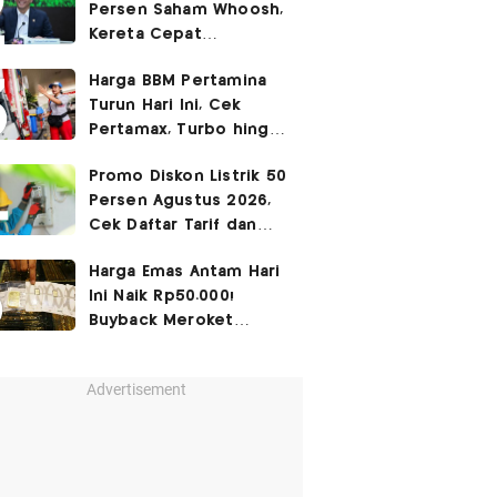
Persen Saham Whoosh,
Kereta Cepat
Diperpanjang hingga
Harga BBM Pertamina
Surabaya
Turun Hari Ini, Cek
Pertamax, Turbo hingga
Pertalite 7 Agustus
Promo Diskon Listrik 50
2026
Persen Agustus 2026,
Cek Daftar Tarif dan
Syaratnya
Harga Emas Antam Hari
Ini Naik Rp50.000!
Buyback Meroket
Rp90.000
Advertisement