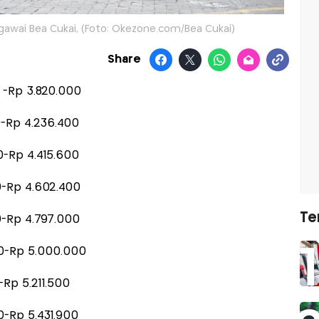
gawai Bea Cukai, (Foto: Okezone.com/Bea Cukai)
Share
 -Rp 3.820.000
0-Rp 4.236.400
0-Rp 4.415.600
0-Rp 4.602.400
Te
0-Rp 4.797.000
00-Rp 5.000.000
-Rp 5.211.500
0-Rp 5.431.900