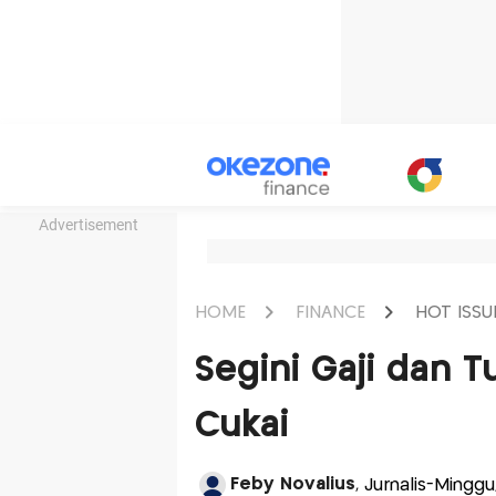
Advertisement
HOME
FINANCE
HOT ISSU
Segini Gaji dan 
Cukai
Feby Novalius
, Jurnalis-Mingg