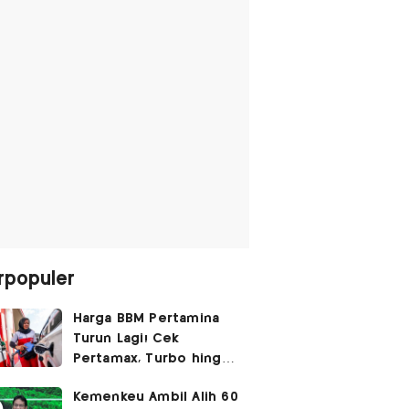
rpopuler
Harga BBM Pertamina
Turun Lagi! Cek
Pertamax, Turbo hingga
Pertalite Hari Ini 6
Kemenkeu Ambil Alih 60
Agustus 2026