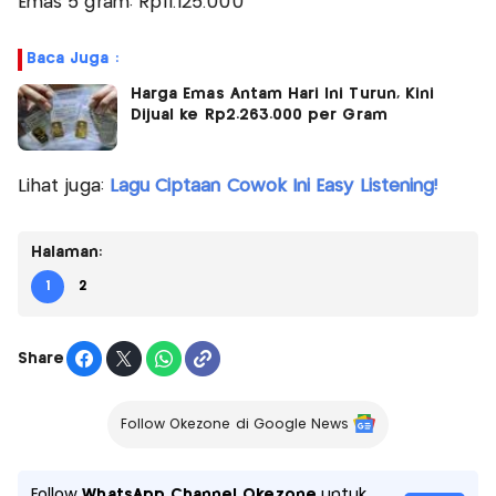
Emas 5 gram: Rp11.125.000
Baca Juga :
Harga Emas Antam Hari Ini Turun, Kini
Dijual ke Rp2.263.000 per Gram
Lihat juga:
Lagu Ciptaan Cowok Ini Easy Listening!
Halaman:
1
2
Share
Follow Okezone di Google News
Follow
WhatsApp Channel Okezone
untuk