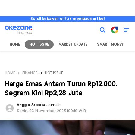
Scroll kebawah untuk membaca artikel
HOME
HOT ISSUE
MARKET UPDATE
SMART MONEY
I
HOME
FINANCE
HOT ISSUE
Harga Emas Antam Turun Rp12.000,
Segram Kini Rp2,28 Juta
Anggie Ariesta
,
Jurnalis
Senin, 03 November 2025 |09:10 WIB