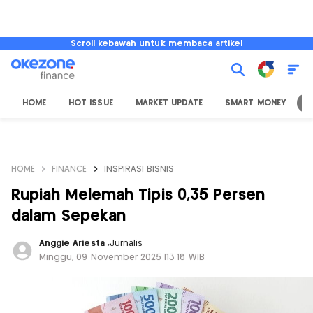
Scroll kebawah untuk membaca artikel
HOME
HOT ISSUE
MARKET UPDATE
SMART MONEY
I
HOME
FINANCE
INSPIRASI BISNIS
Rupiah Melemah Tipis 0,35 Persen
dalam Sepekan
Anggie Ariesta
,
Jurnalis
Minggu, 09 November 2025 |13:18 WIB