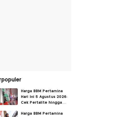
rpopuler
Harga BBM Pertamina
Hari Ini 5 Agustus 2026:
Cek Pertalite hingga
Pertamax, Ada yang
Harga BBM Pertamina
Turun