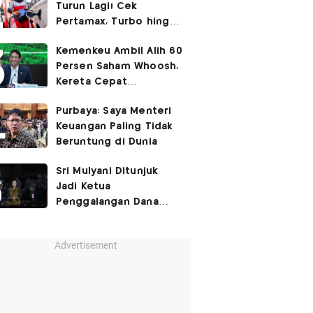
Turun Lagi! Cek
Pertamax, Turbo hingga
Pertalite Hari Ini 6
Kemenkeu Ambil Alih 60
Agustus 2026
Persen Saham Whoosh,
Kereta Cepat
Diperpanjang hingga
Purbaya: Saya Menteri
Surabaya
Keuangan Paling Tidak
Beruntung di Dunia
Sri Mulyani Ditunjuk
Jadi Ketua
Penggalangan Dana
untuk Negara Miskisn
Advertisement