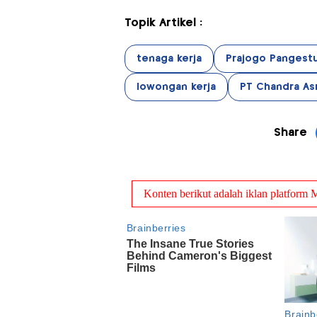
Topik Artikel :
tenaga kerja
Prajogo Pangest
lowongan kerja
PT Chandra Asr
Share