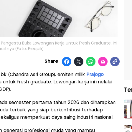
go Pangestu Buka Lowongan Kerja untuk Fresh Graduate, Ini
ratnya (Foto: Freepik)
Share
Tbk (Chandra Asri Group), emiten milik
Prajogo
ntuk fresh graduate. Lowongan kerja ini melalui
GDP).
Te
ada semester pertama tahun 2026 dan diharapkan
uda terbaik yang siap berkontribusi terhadap
kaligus memperkuat daya saing industri nasional.
an generasi profesional muda yang mampu