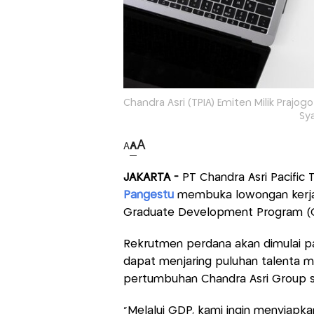
Chandra Asri (TPIA) Emiten Milik Prajo
Sya
A
A
A
JAKARTA -
PT Chandra Asri Pacific 
Pangestu
membuka lowongan kerja u
Graduate Development Program (
Rekrutmen perdana akan dimulai p
dapat menjaring puluhan talenta m
pertumbuhan Chandra Asri Group se
"Melalui GDP, kami ingin menyiapk