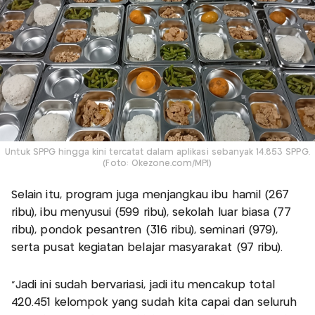
Untuk SPPG hingga kini tercatat dalam aplikasi sebanyak 14.853 SPPG.
(Foto: Okezone.com/MPI)
Selain itu, program juga menjangkau ibu hamil (267
ribu), ibu menyusui (599 ribu), sekolah luar biasa (77
ribu), pondok pesantren (316 ribu), seminari (979),
serta pusat kegiatan belajar masyarakat (97 ribu).
"Jadi ini sudah bervariasi, jadi itu mencakup total
420.451 kelompok yang sudah kita capai dan seluruh