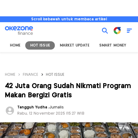
Scroll kebawah untuk membaca artikel
HOME
HOT ISSUE
MARKET UPDATE
SMART MONEY
I
HOME
FINANCE
HOT ISSUE
42 Juta Orang Sudah Nikmati Program
Makan Bergizi Gratis
Tangguh Yudha
,
Jurnalis
Rabu, 12 November 2025 |15:27 WIB