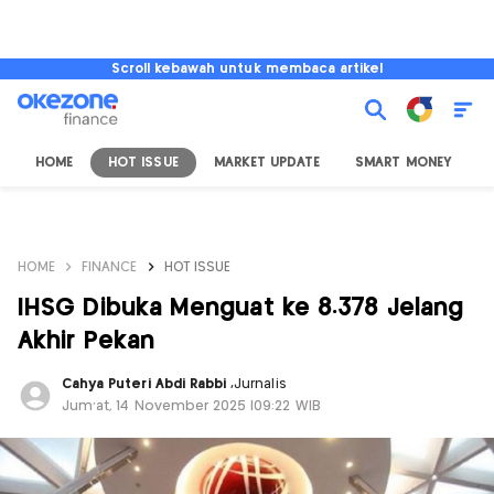
Scroll kebawah untuk membaca artikel
HOME
HOT ISSUE
MARKET UPDATE
SMART MONEY
I
HOME
FINANCE
HOT ISSUE
IHSG Dibuka Menguat ke 8.378 Jelang
Akhir Pekan
Cahya Puteri Abdi Rabbi
,
Jurnalis
Jum'at, 14 November 2025 |09:22 WIB