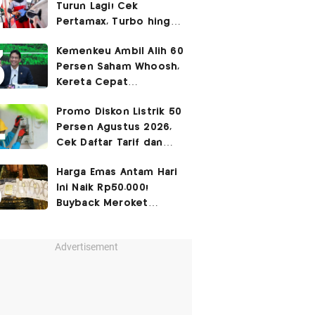
Turun Lagi! Cek
Pertamax, Turbo hingga
Pertalite Hari Ini 6
Kemenkeu Ambil Alih 60
Agustus 2026
Persen Saham Whoosh,
Kereta Cepat
Diperpanjang hingga
Promo Diskon Listrik 50
Surabaya
Persen Agustus 2026,
Cek Daftar Tarif dan
Syaratnya
Harga Emas Antam Hari
Ini Naik Rp50.000!
Buyback Meroket
Rp90.000
Advertisement