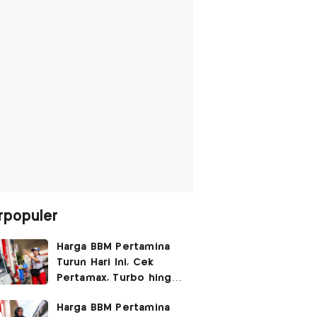
rpopuler
Harga BBM Pertamina
Turun Hari Ini, Cek
Pertamax, Turbo hingga
Pertalite 7 Agustus
Harga BBM Pertamina
2026