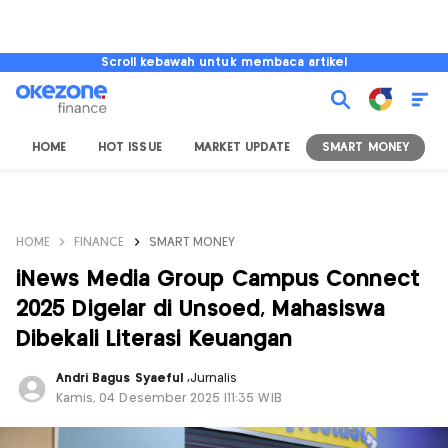
Scroll kebawah untuk membaca artikel
HOME
HOT ISSUE
MARKET UPDATE
SMART MONEY
I
HOME
FINANCE
SMART MONEY
iNews Media Group Campus Connect
2025 Digelar di Unsoed, Mahasiswa
Dibekali Literasi Keuangan
Andri Bagus Syaeful
,
Jurnalis
Kamis, 04 Desember 2025 |11:35 WIB