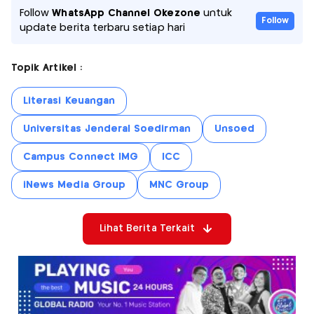
Follow
WhatsApp Channel Okezone
untuk
Follow
update berita terbaru setiap hari
Topik Artikel :
Literasi Keuangan
Universitas Jenderal Soedirman
Unsoed
Campus Connect IMG
ICC
iNews Media Group
MNC Group
Lihat Berita Terkait