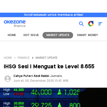
Scroll kebawah untuk membaca artikel
HOME
HOT ISSUE
MARKET UPDATE
SMART MONEY
I
HOME
FINANCE
MARKET UPDATE
IHSG Sesi I Menguat ke Level 8.655
Cahya Puteri Abdi Rabbi
,
Jurnalis
Jum'at, 05 Desember 2025 |11:42 WIB