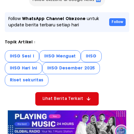
Follow
WhatsApp Channel Okezone
untuk
Follow
update berita terbaru setiap hari
Topik Artikel :
IHSG Sesi I
IHSG Menguat
IHSG
IHSG Hari Ini
IHSG Desember 2025
Riset sekuritas
Lihat Berita Terkait