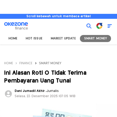
Scroll kebawah untuk membaca artikel
HOME
HOT ISSUE
MARKET UPDATE
SMART MONEY
I
HOME
FINANCE
SMART MONEY
Ini Alasan Roti O Tidak Terima
Pembayaran Uang Tunai
Dani Jumadil Akhir
,
Jurnalis
Selasa, 23 Desember 2025 |07:05 WIB