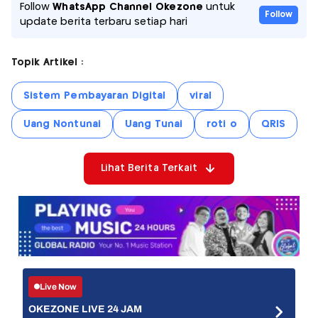
Follow
WhatsApp Channel Okezone
untuk
Follow
update berita terbaru setiap hari
Topik Artikel :
Sistem Pembayaran Digital
viral
Uang Nontunai
Uang Tunai
roti o
QRIS
Lihat Berita Terkait
Live Now
OKEZONE LIVE 24 JAM