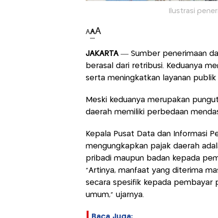
Ilustrasi pene
A
A
A
JAKARTA
— Sumber penerimaan daer
berasal dari retribusi. Keduanya 
serta meningkatkan layanan publik
Meski keduanya merupakan pungutan
daerah memiliki perbedaan mendas
Kepala Pusat Data dan Informasi 
mengungkapkan pajak daerah adalah
pribadi maupun badan kepada peme
“Artinya, manfaat yang diterima ma
secara spesifik kepada pembayar p
umum,” ujarnya.
Baca Juga: