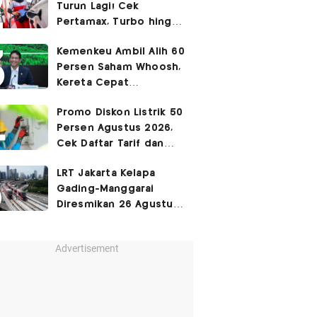
Turun Lagi! Cek
Pertamax, Turbo hingga
Pertalite Hari Ini 6
Kemenkeu Ambil Alih 60
Agustus 2026
Persen Saham Whoosh,
Kereta Cepat
Diperpanjang hingga
Promo Diskon Listrik 50
Surabaya
Persen Agustus 2026,
Cek Daftar Tarif dan
Syaratnya
LRT Jakarta Kelapa
Gading-Manggarai
Diresmikan 26 Agustus
2026
Advertisement