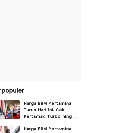
rpopuler
Harga BBM Pertamina
Turun Hari Ini, Cek
Pertamax, Turbo hingga
Pertalite 7 Agustus
Harga BBM Pertamina
2026